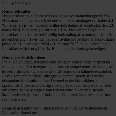
fradragsberettiget.
Rente, selskaber
Hvis selskaber skal betale restskat, udgør restskattetillægget 8,3 %.
Hvis man skal have overskydende skat retur, modtager selskabet 4,4
% i rente. Hvis man lavede frivillig indbetaling af acontoskat den 20.
marts 2024, blev man godskrevet 1,1 %. Det samme beløb blev
fratrukket som dekort ved frivillig indbetaling af acontoskat den 20.
november 2024. Hvis man lavede frivillig indbetaling af acontoskat i
perioden 21. november 2024 – 1. februar 2025, blev indbetalingen
fratrukket en dekort på 1,6 %. Renten er ikke fradragsberettiget.
Renter på skattekontoen
Fra 1. januar 2025, beregnes ikke længere renters rente af gæld på
skattekontoen. Nu beregnes rente som en simpel rente, altså rente af
hovedfordringen, og ikke rente af de renter som tidligere er påløbet.
Loven som ændrer dette, tillægger skatteministeren at fastsætte
tidspunktet for ikrafttrædelse. Dermed er det lidt usikkert, om gæld
opstået før 1. januar 2025, også beregnes som en simpel rente, eller
om denne stadig beregnes som renters rente. Skatteministerens
ikrafttrædelseshjemmel er indsat, da Skattestyrelsens systemer først
skal opdateres.
Bemærk at ændringen til simpel rente, kun gælder skattekontoen.
Ikke andre skattekrav.