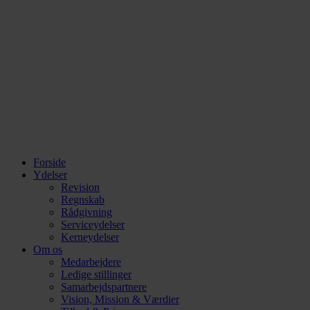
Videre
til
indhold
Forside
Ydelser
Revision
Regnskab
Rådgivning
Serviceydelser
Kerneydelser
Om os
Medarbejdere
Ledige stillinger
Samarbejdspartnere
Vision, Mission & Værdier