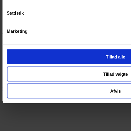
Revision
Regnskab
Statistik
Rådgivning
Serviceydelser
Marketing
Kontakt os
info@tonderrevision.dk
74 72 41 11
Tillad alle
Søndergade 14 6270 Tønder
Se åbningstider her
CVR 29142807
Tillad valgte
Cookies
Design & Hosting - Webhuset Ballum ApS
Afvis