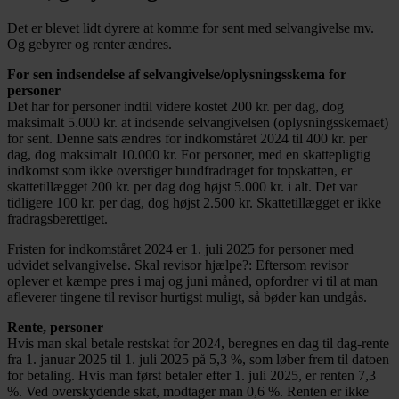
Det er blevet lidt dyrere at komme for sent med selvangivelse mv.
Og gebyrer og renter ændres.
For sen indsendelse af selvangivelse/oplysningsskema for
personer
Det har for personer indtil videre kostet 200 kr. per dag, dog
maksimalt 5.000 kr. at indsende selvangivelsen (oplysningsskemaet)
for sent. Denne sats ændres for indkomståret 2024 til 400 kr. per
dag, dog maksimalt 10.000 kr. For personer, med en skattepligtig
indkomst som ikke overstiger bundfradraget for topskatten, er
skattetillægget 200 kr. per dag dog højst 5.000 kr. i alt. Det var
tidligere 100 kr. per dag, dog højst 2.500 kr. Skattetillægget er ikke
fradragsberettiget.
Fristen for indkomståret 2024 er 1. juli 2025 for personer med
udvidet selvangivelse. Skal revisor hjælpe?: Eftersom revisor
oplever et kæmpe pres i maj og juni måned, opfordrer vi til at man
afleverer tingene til revisor hurtigst muligt, så bøder kan undgås.
Rente, personer
Hvis man skal betale restskat for 2024, beregnes en dag til dag-rente
fra 1. januar 2025 til 1. juli 2025 på 5,3 %, som løber frem til datoen
for betaling. Hvis man først betaler efter 1. juli 2025, er renten 7,3
%. Ved overskydende skat, modtager man 0,6 %. Renten er ikke