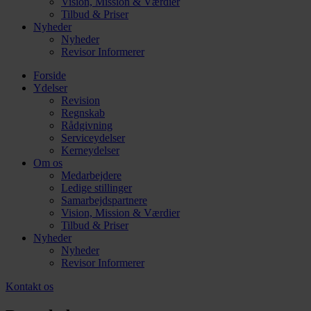
Vision, Mission & Værdier
Tilbud & Priser
Nyheder
Nyheder
Revisor Informerer
Forside
Ydelser
Revision
Regnskab
Rådgivning
Serviceydelser
Kerneydelser
Om os
Medarbejdere
Ledige stillinger
Samarbejdspartnere
Vision, Mission & Værdier
Tilbud & Priser
Nyheder
Nyheder
Revisor Informerer
Kontakt os