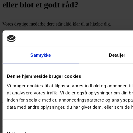
eller blot et godt råd?
Vores dygtige medarbejdere står altid klar til at hjælpe dig.
Kontakt os
Samtykke
Detaljer
Denne hjemmeside bruger cookies
Vi bruger cookies til at tilpasse vores indhold og annoncer, til 
at analysere vores trafik. Vi deler også oplysninger om din
inden for sociale medier, annonceringspartnere og analysepa
Tønder Revision
med afdelingskontorer i Tønder, Løgumkloster,
data med andre oplysninger, du har givet dem, eller som de ha
Toftlund og Vojens er dit naturlige valg, når du har brug for stærke
regnskabskompetencer.
Jki-facebook-light
Samtykkevalg