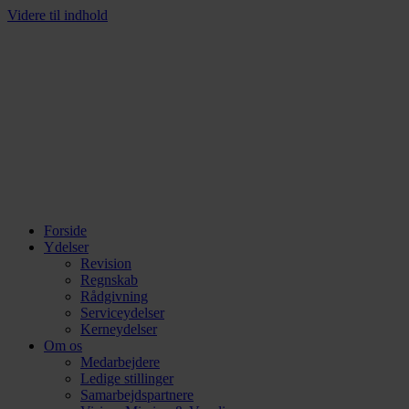
Videre til indhold
Forside
Ydelser
Revision
Regnskab
Rådgivning
Serviceydelser
Kerneydelser
Om os
Medarbejdere
Ledige stillinger
Samarbejdspartnere