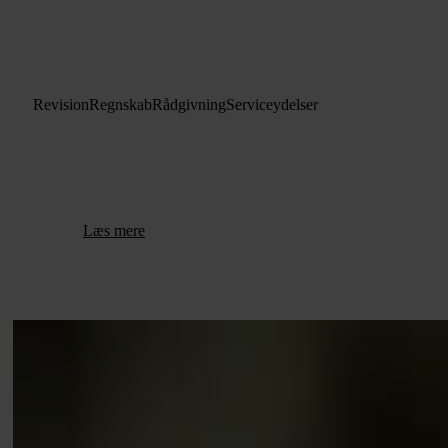
Vi kan hjælpe med
R
e
v
i
s
i
o
n
R
e
g
n
s
k
a
b
R
å
d
g
i
v
n
i
n
g
S
e
r
v
i
c
e
y
d
e
l
s
e
r
Hos Tønder Revision har vi mange års erfaring og stærke
kompetencer indenfor revision, regnskab og bogholderi. Vi
sætter vore kunders behov i fokus og leverer en service på
højt fagligt niveau og fleksibilitet.
Læs mere