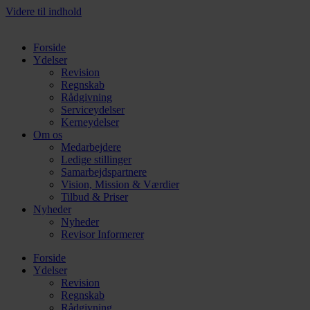
Videre til indhold
Forside
Ydelser
Revision
Regnskab
Rådgivning
Serviceydelser
Kerneydelser
Om os
Medarbejdere
Ledige stillinger
Samarbejdspartnere
Vision, Mission & Værdier
Tilbud & Priser
Nyheder
Nyheder
Revisor Informerer
Forside
Ydelser
Revision
Regnskab
Rådgivning