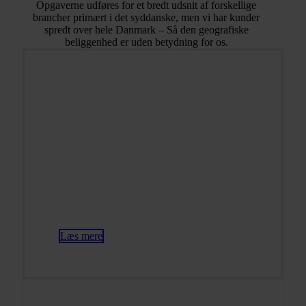
Opgaverne udføres for et bredt udsnit af forskellige
brancher primært i det syddanske, men vi har kunder
spredt over hele Danmark – Så den geografiske
beliggenhed er uden betydning for os.
Revision
Lovpligtig revision af selskabsregnskaber.
Alle typer af erklæringer. Ud fra
virksomhedens størrelse, kompleksitet og
risici vurderer vi hvilken erklæring der er
den mest fordelagtige og korrekte at vælge.
Læs mere