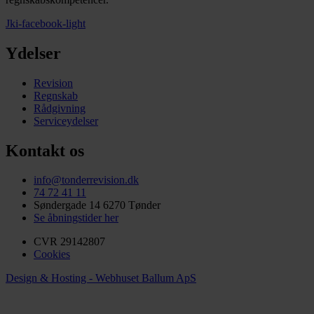
Jki-facebook-light
Ydelser
Revision
Regnskab
Rådgivning
Serviceydelser
Kontakt os
info@tonderrevision.dk
74 72 41 11
Søndergade 14 6270 Tønder
Se åbningstider her
CVR 29142807
Cookies
Design & Hosting - Webhuset Ballum ApS