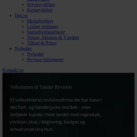
Serviceydelser
Kerneydelser
Om os
Medarbejdere
Ledige stillinger
Samarbejdspartnere
Vision, Mission & Værdier
Tilbud & Priser
Nyheder
Nyheder
Revisor Informerer
Kontakt os
Velkommen til Tønder Revision
Et velestimeret revisionsfirma der har base i
det Syd- og Sønderjyske område – men
betjener kunder i hele landet med regnskab,
revision, skat, rådgivning, budget og
erhvervsservice m.m.