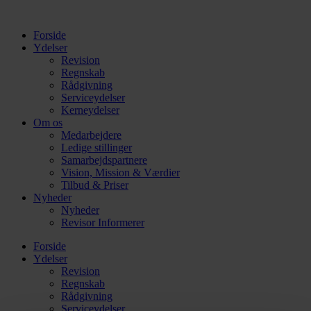
Videre
til
Forside
indhold
Ydelser
Revision
Regnskab
Rådgivning
Serviceydelser
Kerneydelser
Om os
Medarbejdere
Ledige stillinger
Samarbejdspartnere
Vision, Mission & Værdier
Tilbud & Priser
Nyheder
Nyheder
Revisor Informerer
Forside
Ydelser
Revision
Regnskab
Rådgivning
Serviceydelser