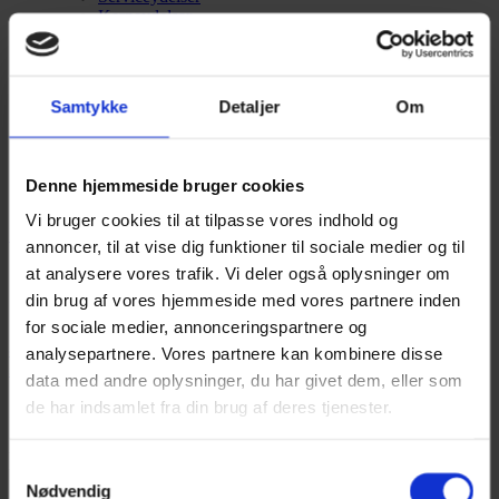
Kerneydelser
Om os
Medarbejdere
Ledige stillinger
Samarbejdspartnere
Samtykke
Detaljer
Om
Vision, Mission & Værdier
Tilbud & Priser
Nyheder
Nyheder
Denne hjemmeside bruger cookies
Revisor Informerer
Vi bruger cookies til at tilpasse vores indhold og
Kontakt os
annoncer, til at vise dig funktioner til sociale medier og til
at analysere vores trafik. Vi deler også oplysninger om
Søren Elm Westergaard
din brug af vores hjemmeside med vores partnere inden
for sociale medier, annonceringspartnere og
88808109
analysepartnere. Vores partnere kan kombinere disse
sew@tonderrevision.dk
data med andre oplysninger, du har givet dem, eller som
de har indsamlet fra din brug af deres tjenester.
Søren Elm Westergaard
Revisorassistent, HD 1.del stud.
Samtykkevalg
Nødvendig