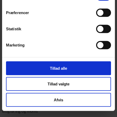
nrh@tonderrevision.dk
Præferencer
Nicole Ruhlmann Hoeck
Statistik
Revisor, cand. merc. aud
Marketing
Titel:
Revisor, HD-R, cand. merc. aud stud.
Sprog:
Tillad alle
Dansk, Tysk og Engelsk
Kompetenceområder:
Tillad valgte
Revision
Regnskab
Budgetter
Afvis
Skat
Bogføring og moms