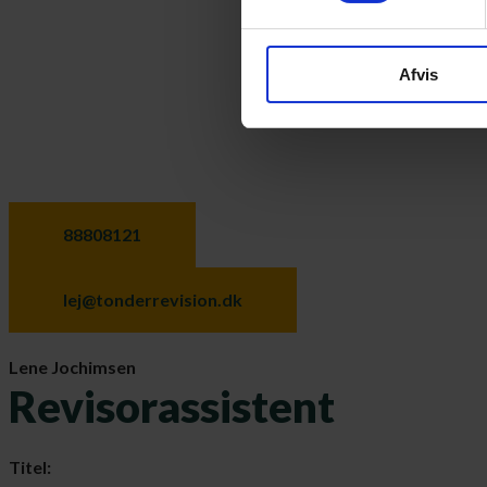
Afvis
88808121
lej@tonderrevision.dk
Lene Jochimsen
Revisorassistent
Titel: